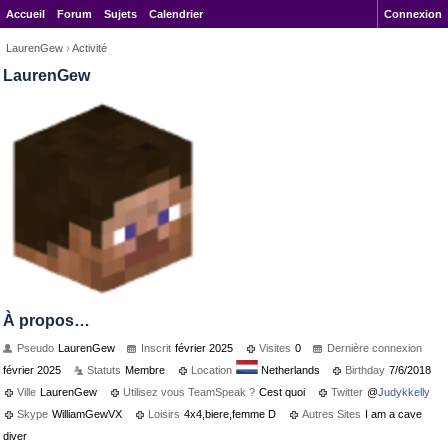
Accueil
Forum
Sujets
Calendrier
Connexion
LaurenGew
›
Activité
LaurenGew
À propos…
Pseudo
LaurenGew
Inscrit
février 2025
Visites
0
Dernière connexion
février 2025
Statuts
Membre
Location
Netherlands
Birthday
7/6/2018
Ville
LaurenGew
Utilisez vous TeamSpeak ?
Cest quoi
Twitter
@
Judykkelly
Skype
WilliamGewVX
Loisirs
4x4,biere,femme D
Autres Sites
I am a cave
diver