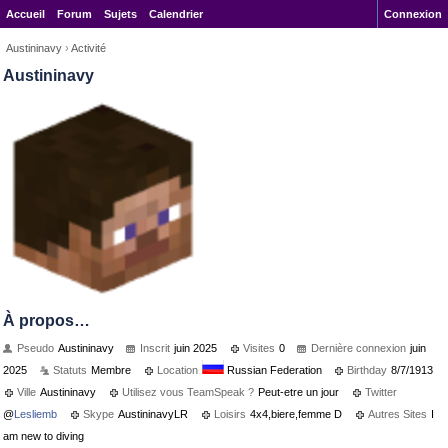
Accueil
Forum
Sujets
Calendrier
Connexion
Austininavy
›
Activité
Austininavy
À propos…
Pseudo
Austininavy
Inscrit
juin 2025
Visites
0
Dernière connexion
juin
2025
Statuts
Membre
Location
Russian Federation
Birthday
8/7/1913
Ville
Austininavy
Utilisez vous TeamSpeak ?
Peut-etre un jour
Twitter
@
Lesliemb
Skype
AustininavyLR
Loisirs
4x4,biere,femme D
Autres Sites
I
am new to diving