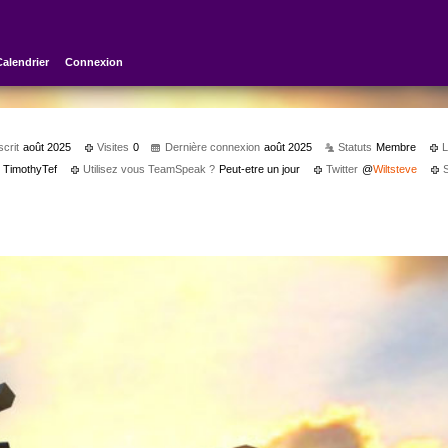
Calendrier
Connexion
scrit
août 2025
Visites
0
Dernière connexion
août 2025
Statuts
Membre
L
TimothyTef
Utilisez vous TeamSpeak ?
Peut-etre un jour
Twitter
@
Wiltsteve