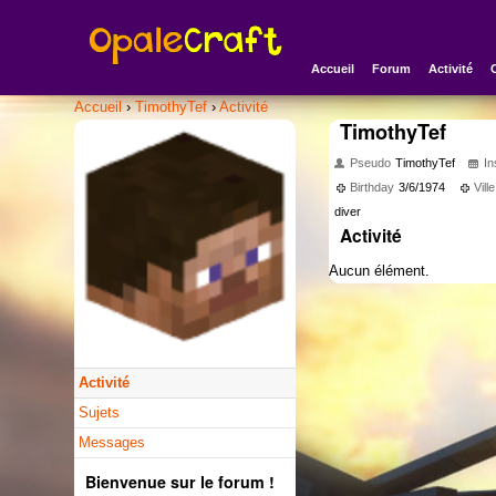
Accueil
Forum
Activité
Accueil
›
TimothyTef
›
Activité
TimothyTef
Pseudo
TimothyTef
In
Birthday
3/6/1974
Ville
diver
Activité
Aucun élément.
Activité
Sujets
Messages
Bienvenue sur le forum !