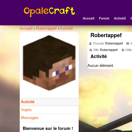
Accueil
Forum
Activité
Accueil
›
Robertappef
›
Activité
Robertappef
Pseudo
Robertappef
I
Ville
Robertappef
Util
Activité
Aucun élément.
Activité
Sujets
Messages
Bienvenue sur le forum !