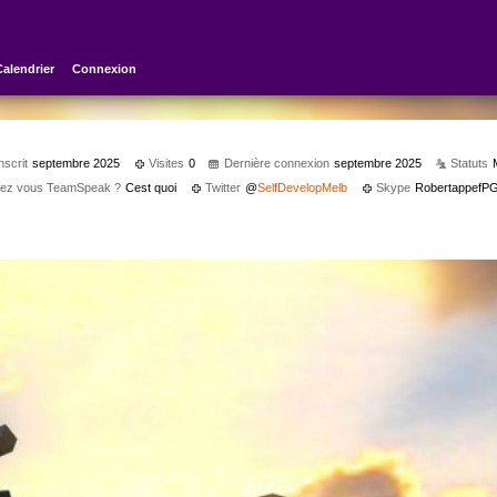
Calendrier
Connexion
nscrit
septembre 2025
Visites
0
Dernière connexion
septembre 2025
Statuts
isez vous TeamSpeak ?
Cest quoi
Twitter
@
SelfDevelopMelb
Skype
RobertappefP