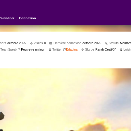
Calendrier
Connexion
scrit
octobre 2025
Visites
0
Dernière connexion
octobre 2025
Statuts
Membr
s TeamSpeak ?
Peut-etre un jour
Twitter
@
Edapina
Skype
RandyCealiXY
Loisi