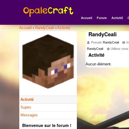
Accueil
Forum
Activité
Accueil
›
RandyCeali
›
Activité
RandyCeali
Pseudo
RandyCeali
In
RandyCeali
Utilisez vou
Activité
Aucun élément.
Activité
Sujets
Messages
Bienvenue sur le forum !