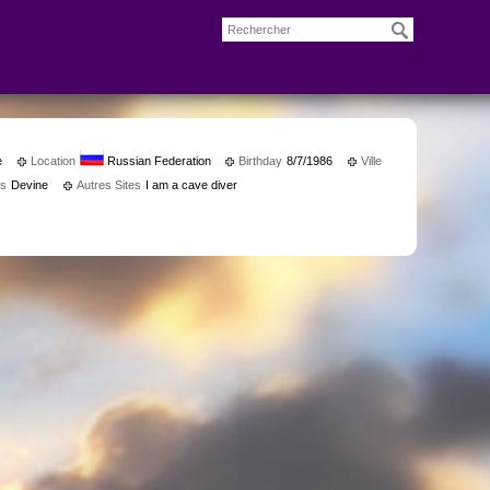
e
Location
Russian Federation
Birthday
8/7/1986
Ville
rs
Devine
Autres Sites
I am a cave diver