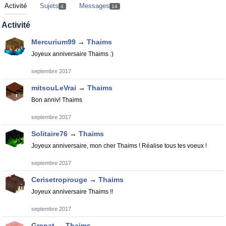
Activité
Sujets
Messages
4
14
Activité
Mercurium99
→
Thaims
Joyeux anniversaire Thaims :)
septembre 2017
mitsouLeVrai
→
Thaims
Bon anniv! Thaims
septembre 2017
Solitaire76
→
Thaims
Joyeux anniversaire, mon cher Thaims ! Réalise tous tes voeux !
septembre 2017
Cerisetroprouge
→
Thaims
Joyeux anniversaire Thaims !!
septembre 2017
Grenat
→
Thaims