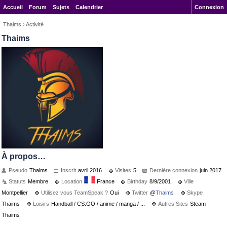
Accueil
Forum
Sujets
Calendrier
Connexion
Thaims
›
Activité
Thaims
À propos…
Pseudo
Thaims
Inscrit
avril 2016
Visites
5
Dernière connexion
juin 2017
Statuts
Membre
Location
France
Birthday
8/9/2001
Ville
Montpellier
Utilisez vous TeamSpeak ?
Oui
Twitter
@
Thaims
Skype
Thaims
Loisirs
Handball / CS:GO / anime / manga / ...
Autres Sites
Steam :
Thaims