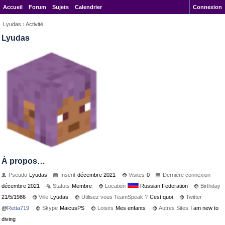
Accueil
Forum
Sujets
Calendrier
Connexion
Lyudas
›
Activité
Lyudas
À propos…
Pseudo
Lyudas
Inscrit
décembre 2021
Visites
0
Dernière connexion
décembre 2021
Statuts
Membre
Location
Russian Federation
Birthday
21/5/1986
Ville
Lyudas
Utilisez vous TeamSpeak ?
Cest quoi
Twitter
@
Retta719
Skype
MaicusPS
Loisirs
Mes enfants
Autres Sites
I am new to
diving