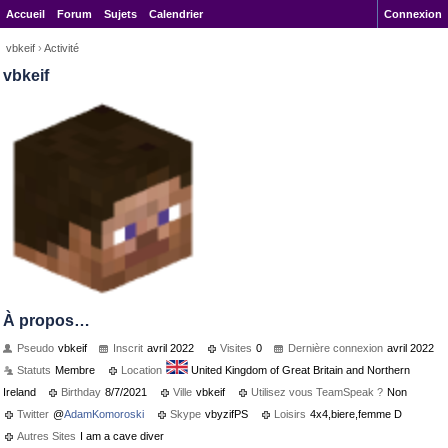
Accueil
Forum
Sujets
Calendrier
Connexion
vbkeif
›
Activité
vbkeif
À propos…
Pseudo
vbkeif
Inscrit
avril 2022
Visites
0
Dernière connexion
avril 2022
Statuts
Membre
Location
United Kingdom of Great Britain and Northern
Ireland
Birthday
8/7/2021
Ville
vbkeif
Utilisez vous TeamSpeak ?
Non
Twitter
@
AdamKomoroski
Skype
vbyzifPS
Loisirs
4x4,biere,femme D
Autres Sites
I am a cave diver