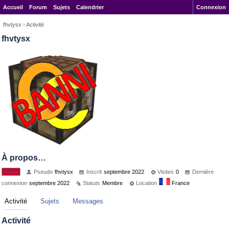
Accueil
Forum
Sujets
Calendrier
Connexion
fhvtysx
›
Activité
fhvtysx
À propos…
Banni
Pseudo
fhvtysx
Inscrit
septembre 2022
Visites
0
Dernière
connexion
septembre 2022
Statuts
Membre
Location
France
Activité
Sujets
Messages
Activité