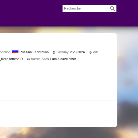
ocation
Russian Federation
Birthday
25/9/2024
Ville
,biere,femme D
Autres Sites
I am a cave diver