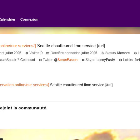
Calendrier
Connexion
online/our-services/]
Seattle chauffeured limo service [/url]
crit
juillet 2025
Visites
0
Dernière connexion
juillet 2025
Statuts
Membre
L
 TeamSpeak ?
Cest quoi
Twitter
@
SimonEaston
Skype
LennyPusIA
Loisirs
4x4
servation.online/our-services/]
Seattle chauffeured limo service [/url]
rejoint la communauté.