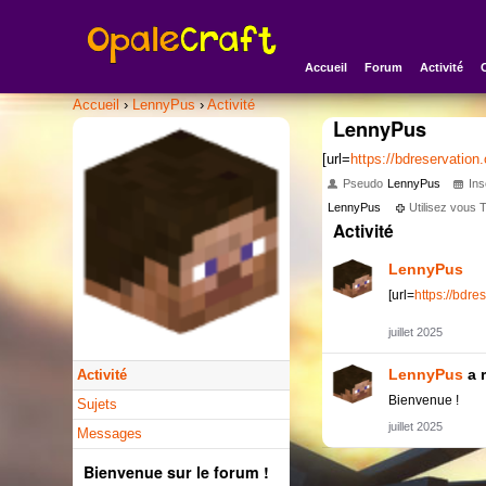
Accueil
Forum
Activité
Accueil
›
LennyPus
›
Activité
LennyPus
[url=
https://bdreservation.
Pseudo
LennyPus
Ins
LennyPus
Utilisez vous
Activité
LennyPus
[url=
https://bdre
juillet 2025
LennyPus
a 
Activité
Bienvenue !
Sujets
juillet 2025
Messages
Bienvenue sur le forum !