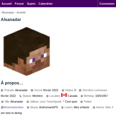
Accueil
Forum
Sujets
Calendrier
Connexion
Alsanadar
›
Activité
Alsanadar
À propos…
Pseudo
Alsanadar
Inscrit
février 2022
Visites
0
Dernière connexion
février 2022
Statuts
Membre
Location
Canada
Birthday
10/5/1957
Ville
Alsanadar
Utilisez vous TeamSpeak ?
Cest quoi
Twitter
@
Annemarieobea
Skype
AndromanisPS
Loisirs
Mes enfants
Autres Sites
I
am new to diving