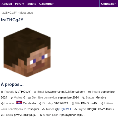
Accueil
Forum
Sujets
Calendrier
Connexion
fzaTHGgJY
›
Messages
fzaTHGgJY
À propos…
Pseudo
fzaTHGgJY
Email
ienacole
manmt417
@gmail.c
om
Inscrit
septembre
2024
Visites
0
Dernière connexion
septembre 2024
Statuts
Membre
Location
Cambodia
Birthday
31/12/2024
Ville
KNsDLxwPk
Utilisez
vous TeamSpeak ?
Cest quoi
Twitter
@
jrCgbIiWH
Skype
HPIgKkDCwYUblmG
Loisirs
pKwVDcbliSyOjC
Autres Sites
BpaMQfdheoYqTiZu