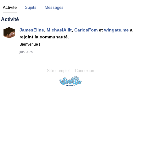
Activité
Sujets
Messages
Activité
JamesEline
,
MichaelAlilt
,
CarlosFom
et
wingate.me
a
rejoint la communauté.
Bienvenue !
juin 2025
Site complet
Connexion