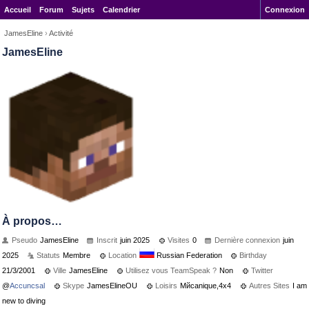
Accueil
Forum
Sujets
Calendrier
Connexion
JamesEline
›
Activité
JamesEline
À propos…
Pseudo
JamesEline
Inscrit
juin 2025
Visites
0
Dernière connexion
juin
2025
Statuts
Membre
Location
Russian Federation
Birthday
21/3/2001
Ville
JamesEline
Utilisez vous TeamSpeak ?
Non
Twitter
@
Accuncsal
Skype
JamesElineOU
Loisirs
Mйcanique,4x4
Autres Sites
I am
new to diving