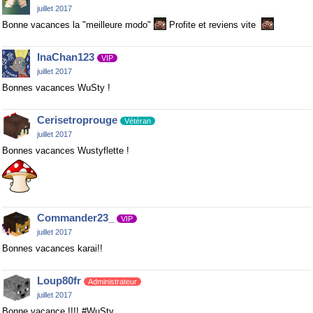
juillet 2017
Bonne vacances la "meilleure modo"
Profite et reviens vite
InaChan123
VIP
juillet 2017
Bonnes vacances WuSty !
Cerisetroprouge
Vétéran
juillet 2017
Bonnes vacances Wustyflette !
Commander23_
VIP
juillet 2017
Bonnes vacances karai!!
Loup80fr
Administrateur
juillet 2017
Bonne vacance !!!! #WuSty