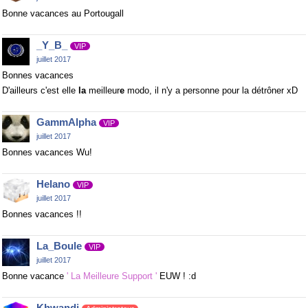
Bonne vacances au Portougall
_Y_B_
VIP
juillet 2017
Bonnes vacances
D'ailleurs c'est elle
la
meilleur
e
modo, il n'y a personne pour la détrôner xD
GammAlpha
VIP
juillet 2017
Bonnes vacances Wu!
Helano
VIP
juillet 2017
Bonnes vacances !!
La_Boule
VIP
juillet 2017
Bonne vacance
' La Meilleure Support '
EUW ! :d
Khwandj