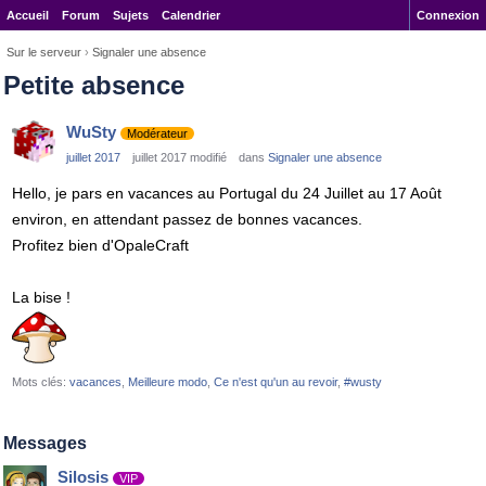
Accueil
Forum
Sujets
Calendrier
Connexion
Sur le serveur
›
Signaler une absence
Petite absence
WuSty
Modérateur
juillet 2017
juillet 2017 modifié
dans
Signaler une absence
Hello, je pars en vacances au Portugal du 24 Juillet au 17 Août
environ, en attendant passez de bonnes vacances.
Profitez bien d'
Opale
Craft
La bise !
Mots clés:
vacances
Meilleure modo
Ce n'est qu'un au revoir
#wusty
Messages
Silosis
VIP