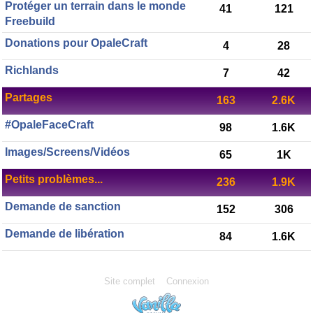
Protéger un terrain dans le monde
41
121
Freebuild
Donations pour OpaleCraft
4
28
Richlands
7
42
Partages
163
2.6K
#OpaleFaceCraft
98
1.6K
Images/Screens/Vidéos
65
1K
Petits problèmes...
236
1.9K
Demande de sanction
152
306
Demande de libération
84
1.6K
Site complet
Connexion