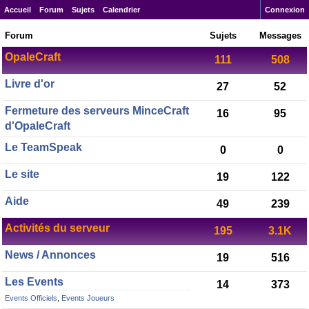
Accueil
Forum
Sujets
Calendrier
Connexion
Forum
Sujets
Messages
OpaleCraft
111
508
Livre d'or
27
52
Fermeture des serveurs MinceCraft
16
95
d'OpaleCraft
Le TeamSpeak
0
0
Le site
19
122
Aide
49
239
Activités du serveur
195
3.1K
News / Annonces
19
516
Les Events
14
373
Events Officiels
,
Events Joueurs