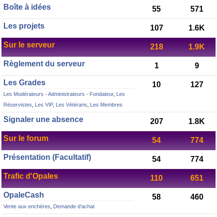
Boîte à idées
55
571
Les projets
107
1.6K
Sur le serveur
218
1.9K
Règlement du serveur
1
9
Les Grades
10
127
Les Modérateurs - Administrateurs - Fondateur
,
Les
Réservistes
,
Les VIP
,
Les Vétérans
,
Les Membres
Signaler une absence
207
1.8K
Sur le forum
54
774
Présentation (Facultatif)
54
774
Trafic d'Opales
110
651
OpaleCash
58
460
Vente aux enchères
,
Demande d'achat