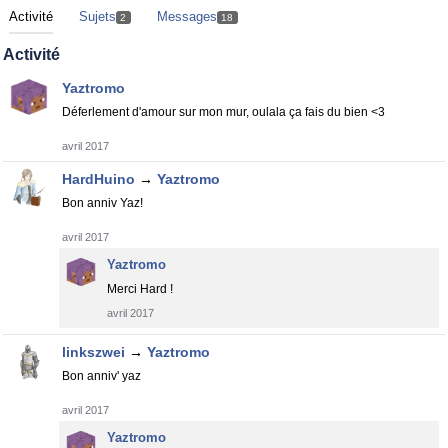
Activité
Sujets
Messages
2
18
Activité
Yaztromo
Déferlement d'amour sur mon mur, oulala ça fais du bien <3
avril 2017
HardHuino
→
Yaztromo
Bon anniv Yaz!
avril 2017
Yaztromo
Merci Hard !
avril 2017
linkszwei
→
Yaztromo
Bon anniv' yaz
avril 2017
Yaztromo