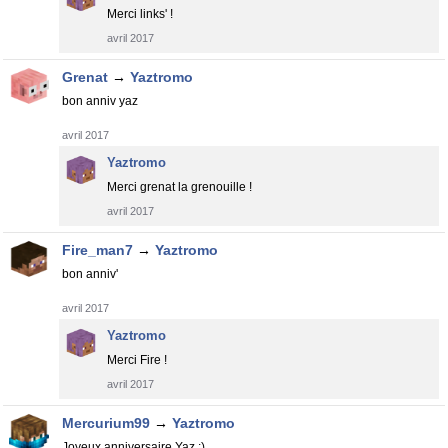
Merci links' !
avril 2017
Grenat
→
Yaztromo
bon anniv yaz
avril 2017
Yaztromo
Merci grenat la grenouille !
avril 2017
Fire_man7
→
Yaztromo
bon anniv'
avril 2017
Yaztromo
Merci Fire !
avril 2017
Mercurium99
→
Yaztromo
Joyeux anniversaire Yaz :)