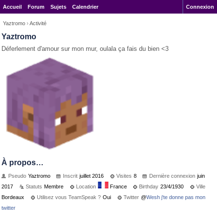
Accueil
Forum
Sujets
Calendrier
Connexion
Yaztromo
›
Activité
Yaztromo
Déferlement d'amour sur mon mur, oulala ça fais du bien <3
À propos…
Pseudo
Yaztromo
Inscrit
juillet 2016
Visites
8
Dernière connexion
juin
2017
Statuts
Membre
Location
France
Birthday
23/4/1930
Ville
Bordeaux
Utilisez vous TeamSpeak ?
Oui
Twitter
@
Wesh j'te donne pas mon
twitter