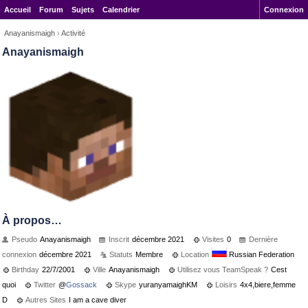
Accueil
Forum
Sujets
Calendrier
Connexion
Anayanismaigh
›
Activité
Anayanismaigh
À propos…
Pseudo
Anayanismaigh
Inscrit
décembre 2021
Visites
0
Dernière
connexion
décembre 2021
Statuts
Membre
Location
Russian Federation
Birthday
22/7/2001
Ville
Anayanismaigh
Utilisez vous TeamSpeak ?
Cest
quoi
Twitter
@
Gossack
Skype
yuranyamaighKM
Loisirs
4x4,biere,femme
D
Autres Sites
I am a cave diver