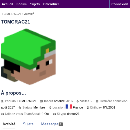
Accueil
Forum
Sujets
Calendrier
Connexion
TOMCRAC21
›
Activité
TOMCRAC21
À propos…
Pseudo
TOMCRAC21
Inscrit
octobre 2016
Visites
2
Dernière connexion
août 2017
Statuts
Membre
Location
France
Birthday
8/7/2001
Utilisez vous TeamSpeak ?
Oui
Skype
doctor21
Activité
Sujets
Messages
2