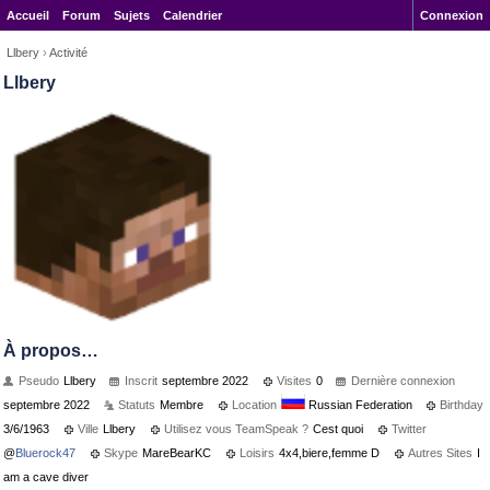
Accueil
Forum
Sujets
Calendrier
Connexion
Llbery
›
Activité
Llbery
À propos…
Pseudo
Llbery
Inscrit
septembre 2022
Visites
0
Dernière connexion
septembre 2022
Statuts
Membre
Location
Russian Federation
Birthday
3/6/1963
Ville
Llbery
Utilisez vous TeamSpeak ?
Cest quoi
Twitter
@
Bluerock47
Skype
MareBearKC
Loisirs
4x4,biere,femme D
Autres Sites
I
am a cave diver