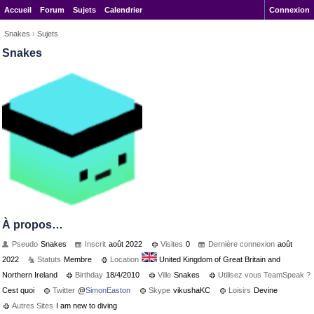
Accueil
Forum
Sujets
Calendrier
Connexion
Snakes
›
Sujets
Snakes
À propos…
Pseudo
Snakes
Inscrit
août 2022
Visites
0
Dernière connexion
août
2022
Statuts
Membre
Location
United Kingdom of Great Britain and
Northern Ireland
Birthday
18/4/2010
Ville
Snakes
Utilisez vous TeamSpeak ?
Cest quoi
Twitter
@
SimonEaston
Skype
vikushaKC
Loisirs
Devine
Autres Sites
I am new to diving